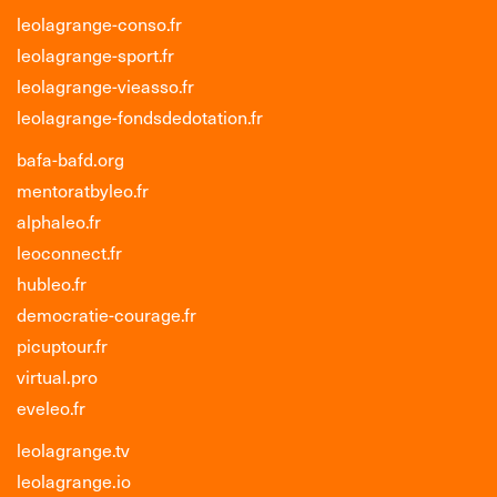
leolagrange-conso.fr
leolagrange-sport.fr
leolagrange-vieasso.fr
leolagrange-fondsdedotation.fr
bafa-bafd.org
mentoratbyleo.fr
alphaleo.fr
leoconnect.fr
hubleo.fr
democratie-courage.fr
picuptour.fr
virtual.pro
eveleo.fr
leolagrange.tv
leolagrange.io