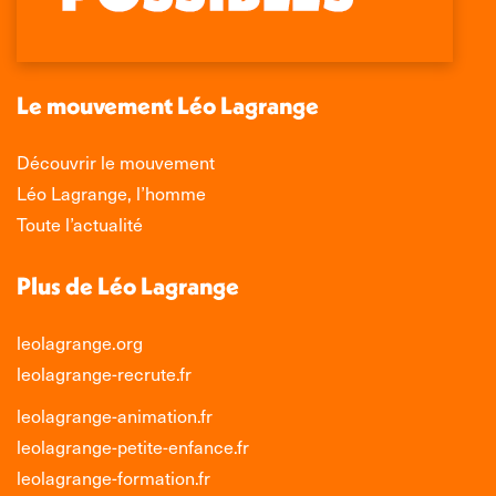
s'ouvre
s'ouvre
s'ouvre
s'ouvre
dans
dans
dans
dans
une
une
une
une
nouvelle
nouvelle
nouvelle
nouvelle
Le mouvement Léo Lagrange
fenêtre
fenêtre
fenêtre
fenêtre
Découvrir le mouvement
Léo Lagrange, l’homme
Toute l’actualité
Plus de Léo Lagrange
leolagrange.org
leolagrange-recrute.fr
leolagrange-animation.fr
leolagrange-petite-enfance.fr
leolagrange-formation.fr