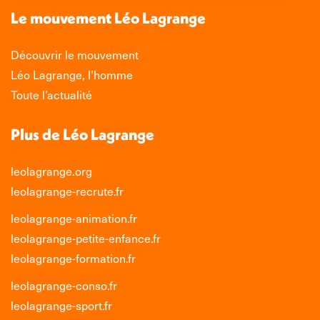
nouvelle
nouvelle
nouvelle
nouvelle
Le mouvement Léo Lagrange
fenêtre
fenêtre
fenêtre
fenêtre
Découvrir le mouvement
Léo Lagrange, l’homme
Toute l’actualité
Plus de Léo Lagrange
leolagrange.org
leolagrange-recrute.fr
leolagrange-animation.fr
leolagrange-petite-enfance.fr
leolagrange-formation.fr
leolagrange-conso.fr
leolagrange-sport.fr