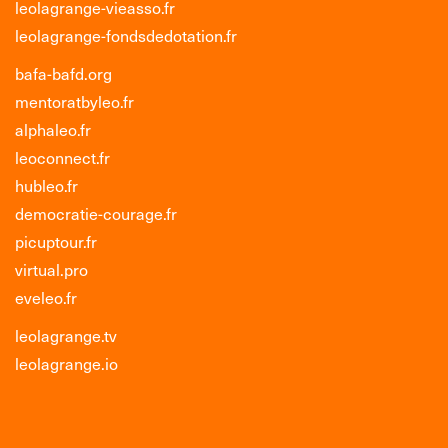
leolagrange-vieasso.fr
leolagrange-fondsdedotation.fr
bafa-bafd.org
mentoratbyleo.fr
alphaleo.fr
leoconnect.fr
hubleo.fr
democratie-courage.fr
picuptour.fr
virtual.pro
eveleo.fr
leolagrange.tv
leolagrange.io