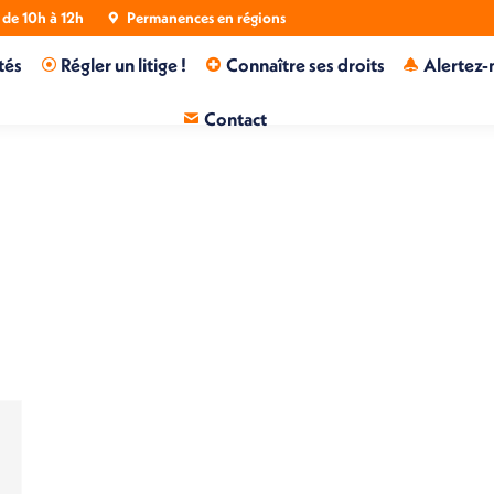
de 10h à 12h
Permanences en régions
tés
Régler un litige !
Connaître ses droits
Alertez-
Contact