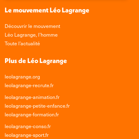
nouvelle
nouvelle
nouvelle
nouvelle
Le mouvement Léo Lagrange
fenêtre
fenêtre
fenêtre
fenêtre
Découvrir le mouvement
Léo Lagrange, l’homme
Toute l’actualité
Plus de Léo Lagrange
leolagrange.org
leolagrange-recrute.fr
leolagrange-animation.fr
leolagrange-petite-enfance.fr
leolagrange-formation.fr
leolagrange-conso.fr
leolagrange-sport.fr