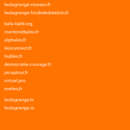
leolagrange-vieasso.fr
leolagrange-fondsdedotation.fr
bafa-bafd.org
mentoratbyleo.fr
alphaleo.fr
leoconnect.fr
hubleo.fr
democratie-courage.fr
picuptour.fr
virtual.pro
eveleo.fr
leolagrange.tv
leolagrange.io