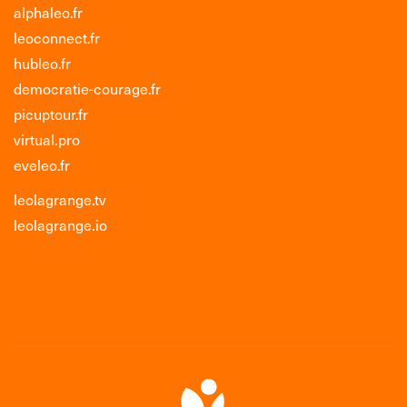
alphaleo.fr
leoconnect.fr
hubleo.fr
democratie-courage.fr
picuptour.fr
virtual.pro
eveleo.fr
leolagrange.tv
leolagrange.io