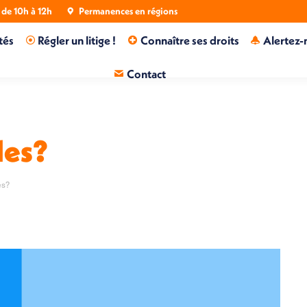
de 10h à 12h
Permanences en régions
tés
Régler un litige !
Connaître ses droits
Alertez-
Contact
les?
es?