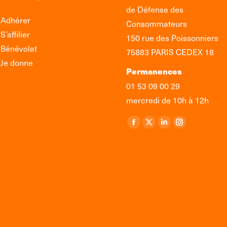
de Défense des
Adhérer
Consommateurs
S’affilier
150 rue des Poissonniers
Bénévolat
75883 PARIS CEDEX 18
Je donne
Permanences
01 53 09 00 29
mercredi de 10h à 12h
Retrouvez-nous sur :
La
La
La
La
page
page
page
page
Facebook
X
LinkedIn
Instagram
s'ouvre
s'ouvre
s'ouvre
s'ouvre
dans
dans
dans
dans
une
une
une
une
nouvelle
nouvelle
nouvelle
nouvelle
fenêtre
fenêtre
fenêtre
fenêtre