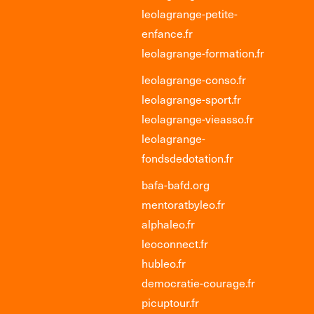
leolagrange-petite-
enfance.fr
leolagrange-formation.fr
leolagrange-conso.fr
leolagrange-sport.fr
leolagrange-vieasso.fr
leolagrange-
fondsdedotation.fr
bafa-bafd.org
mentoratbyleo.fr
alphaleo.fr
leoconnect.fr
hubleo.fr
democratie-courage.fr
picuptour.fr