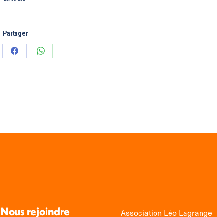
Partager
tager
Partager
Partager
sur
sur
edIn
Facebook
WhatsApp
Nous rejoindre
Association Léo Lagrange