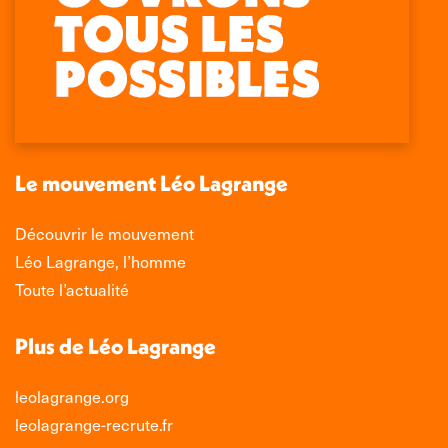
Retrouvez-nous sur :
La
La
La
La
page
page
page
page
Facebook
X
LinkedIn
Instagram
s'ouvre
s'ouvre
s'ouvre
s'ouvre
dans
dans
dans
dans
une
une
une
une
nouvelle
nouvelle
nouvelle
nouvelle
Le mouvement Léo Lagrange
fenêtre
fenêtre
fenêtre
fenêtre
Découvrir le mouvement
Léo Lagrange, l’homme
Toute l’actualité
Plus de Léo Lagrange
leolagrange.org
leolagrange-recrute.fr