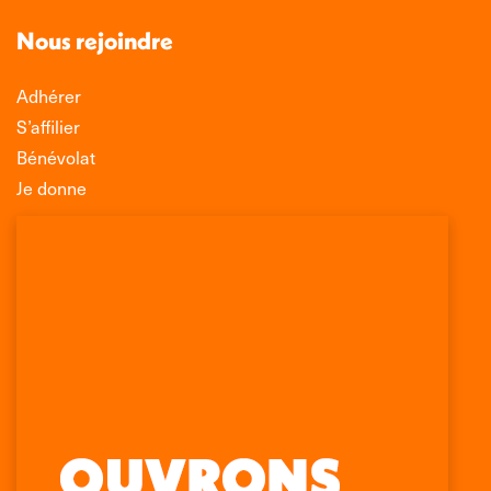
Nous rejoindre
Adhérer
S’affilier
Bénévolat
Je donne
Association Léo Lagrange de Défense des
Consommateurs
150 rue des Poissonniers
75883 PARIS CEDEX 18
Permanences
01 53 09 00 29
mercredi de 10h à 12h