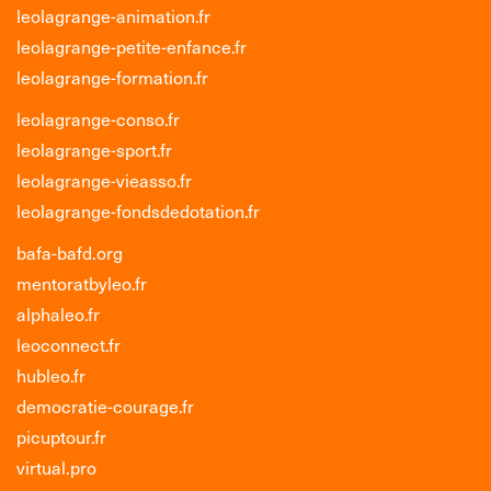
leolagrange-animation.fr
leolagrange-petite-enfance.fr
leolagrange-formation.fr
leolagrange-conso.fr
leolagrange-sport.fr
leolagrange-vieasso.fr
leolagrange-fondsdedotation.fr
bafa-bafd.org
mentoratbyleo.fr
alphaleo.fr
leoconnect.fr
hubleo.fr
democratie-courage.fr
picuptour.fr
virtual.pro