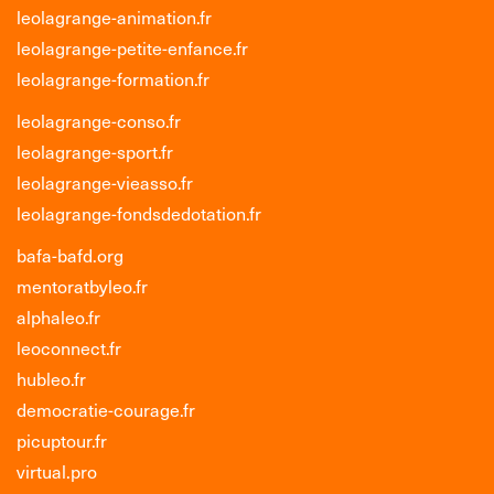
leolagrange-animation.fr
leolagrange-petite-enfance.fr
leolagrange-formation.fr
leolagrange-conso.fr
leolagrange-sport.fr
leolagrange-vieasso.fr
leolagrange-fondsdedotation.fr
bafa-bafd.org
mentoratbyleo.fr
alphaleo.fr
leoconnect.fr
hubleo.fr
democratie-courage.fr
picuptour.fr
virtual.pro