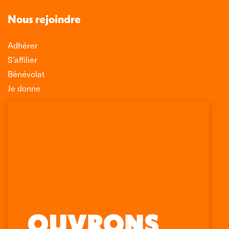
Nous rejoindre
Adhérer
S’affilier
Bénévolat
Je donne
Association Léo Lagrange de Défense des
Consommateurs
150 rue des Poissonniers
75883 PARIS CEDEX 18
Permanences
01 53 09 00 29
mercredi de 10h à 12h