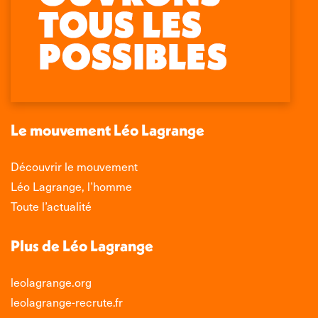
Retrouvez-nous sur :
La
La
La
La
page
page
page
page
Facebook
X
LinkedIn
Instagram
s'ouvre
s'ouvre
s'ouvre
s'ouvre
dans
dans
dans
dans
une
une
une
une
nouvelle
nouvelle
nouvelle
nouvelle
Le mouvement Léo Lagrange
fenêtre
fenêtre
fenêtre
fenêtre
Découvrir le mouvement
Léo Lagrange, l’homme
Toute l’actualité
Plus de Léo Lagrange
leolagrange.org
leolagrange-recrute.fr