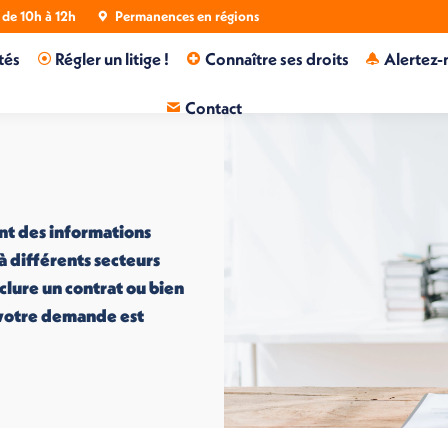
de 10h à 12h
Permanences en régions
tés
Régler un litige !
Connaître ses droits
Alertez-
Contact
nt des informations
 à différents secteurs
nclure un contrat ou bien
i votre demande est