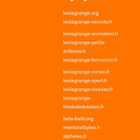
leolagrange.org
leolagrange-recrute.fr
leolagrange-animation.fr
leolagrange-petite-
enfance.fr
leolagrange-formation.fr
leolagrange-conso.fr
leolagrange-sport.fr
leolagrange-vieasso.fr
leolagrange-
fondsdedotation.fr
bafa-bafd.org
mentoratbyleo.fr
alphaleo.fr