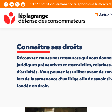
01 53 09 00 29 Permanence téléphonique le mercredi 
La
La
La
La
page
page
page
page
Actuali
Facebook
LinkedIn
X
Instagram
s'ouvre
s'ouvre
s'ouvre
s'ouvre
dans
dans
dans
dans
une
une
une
une
nouvelle
nouvelle
nouvelle
nouvelle
fenêtre
fenêtre
fenêtre
fenêtre
Connaître ses droits
Découvrez toutes nos ressources qui vous donne
juridiques préventives et essentielles, relatives
d’activités. Vous pouvez les utiliser avant de co
lors de la survenance d’un litige afin de savoir s
fondée en droit.