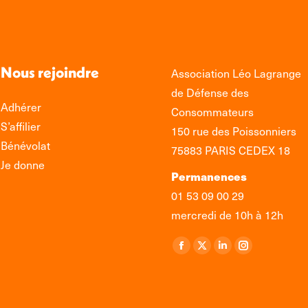
Nous rejoindre
Association Léo Lagrange
de Défense des
Adhérer
Consommateurs
S’affilier
150 rue des Poissonniers
Bénévolat
75883 PARIS CEDEX 18
Je donne
Permanences
01 53 09 00 29
mercredi de 10h à 12h
Retrouvez-nous sur :
La
La
La
La
page
page
page
page
Facebook
X
LinkedIn
Instagram
s'ouvre
s'ouvre
s'ouvre
s'ouvre