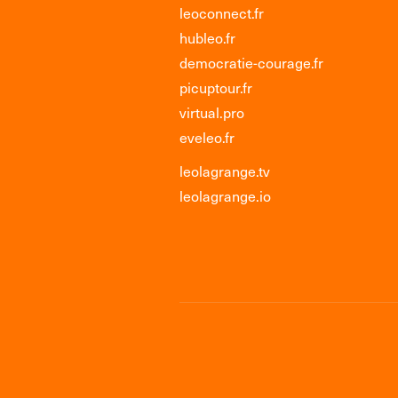
leoconnect.fr
hubleo.fr
democratie-courage.fr
picuptour.fr
virtual.pro
eveleo.fr
leolagrange.tv
leolagrange.io