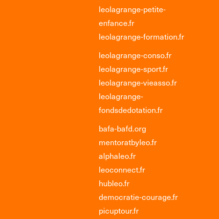
leolagrange-petite-
enfance.fr
leolagrange-formation.fr
leolagrange-conso.fr
leolagrange-sport.fr
leolagrange-vieasso.fr
leolagrange-
fondsdedotation.fr
bafa-bafd.org
mentoratbyleo.fr
alphaleo.fr
leoconnect.fr
hubleo.fr
democratie-courage.fr
picuptour.fr