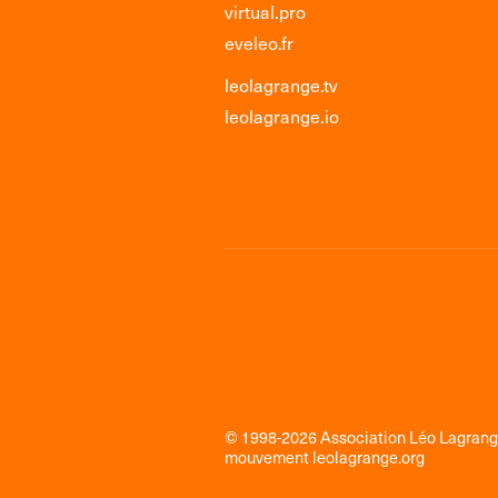
virtual.pro
eveleo.fr
leolagrange.tv
leolagrange.io
© 1998-2026 Association Léo Lagran
mouvement
leolagrange.org