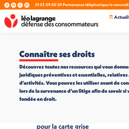
01 53 09 00 29 Permanence téléphonique le mercredi 
La
La
La
La
page
page
page
page
Actuali
Facebook
LinkedIn
X
Instagram
s'ouvre
s'ouvre
s'ouvre
s'ouvre
dans
dans
dans
dans
une
une
une
une
nouvelle
nouvelle
nouvelle
nouvelle
fenêtre
fenêtre
fenêtre
fenêtre
Connaître ses droits
Découvrez toutes nos ressources qui vous donne
juridiques préventives et essentielles, relatives
d’activités. Vous pouvez les utiliser avant de co
lors de la survenance d’un litige afin de savoir s
fondée en droit.
Bugs à répétition
pour la carte grise