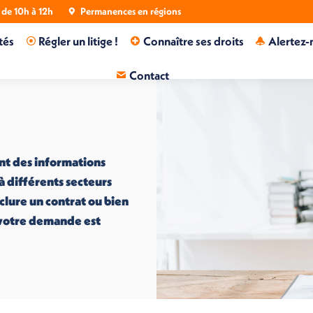
de 10h à 12h
Permanences en régions
tés
Régler un litige !
Connaître ses droits
Alertez-
Contact
nt des informations
 à différents secteurs
nclure un contrat ou bien
i votre demande est