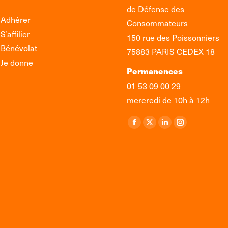
de Défense des
Adhérer
Consommateurs
S’affilier
150 rue des Poissonniers
Bénévolat
75883 PARIS CEDEX 18
Je donne
Permanences
01 53 09 00 29
mercredi de 10h à 12h
Retrouvez-nous sur :
La
La
La
La
page
page
page
page
Facebook
X
LinkedIn
Instagram
s'ouvre
s'ouvre
s'ouvre
s'ouvre
dans
dans
dans
dans
une
une
une
une
nouvelle
nouvelle
nouvelle
nouvelle
fenêtre
fenêtre
fenêtre
fenêtre