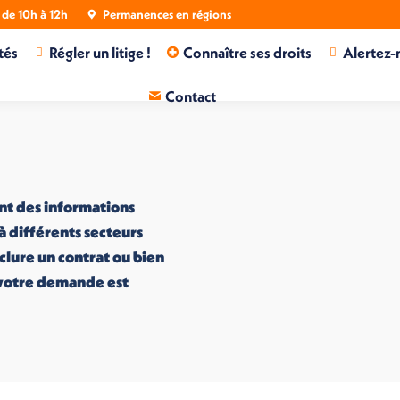
de 10h à 12h
Permanences en régions
tés
Régler un litige !
Connaître ses droits
Alertez-
Contact
nt des informations
 à différents secteurs
nclure un contrat ou bien
i votre demande est