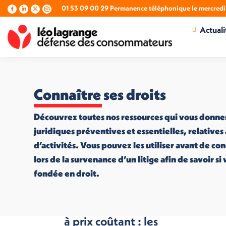
01 53 09 00 29 Permanence téléphonique le mercredi 
La
La
La
La
page
page
page
page
Actuali
Facebook
LinkedIn
X
Instagram
s'ouvre
s'ouvre
s'ouvre
s'ouvre
dans
dans
dans
dans
une
une
une
une
nouvelle
nouvelle
nouvelle
nouvelle
fenêtre
fenêtre
fenêtre
fenêtre
Connaître ses droits
Découvrez toutes nos ressources qui vous donne
juridiques préventives et essentielles, relatives
d’activités. Vous pouvez les utiliser avant de co
lors de la survenance d’un litige afin de savoir s
fondée en droit.
100 produits sains
à prix coûtant : les