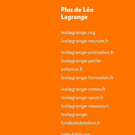
Plus de Léo
Lagrange
leolagrange.org
leolagrange-recrute.fr
leolagrange-animation.fr
leolagrange-petite-
enfance.fr
leolagrange-formation.fr
leolagrange-conso.fr
leolagrange-sport.fr
leolagrange-vieasso.fr
leolagrange-
fondsdedotation.fr
bafa-bafd.org