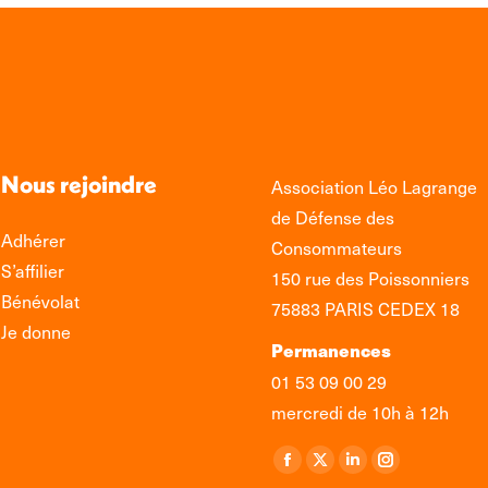
Nous rejoindre
Association Léo Lagrange
de Défense des
Adhérer
Consommateurs
S’affilier
150 rue des Poissonniers
Bénévolat
75883 PARIS CEDEX 18
Je donne
Permanences
01 53 09 00 29
mercredi de 10h à 12h
Retrouvez-nous sur :
La
La
La
La