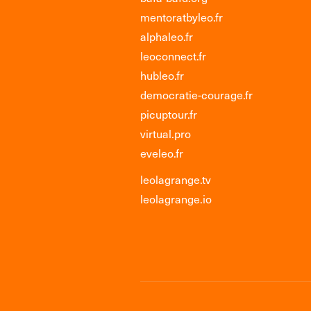
mentoratbyleo.fr
alphaleo.fr
leoconnect.fr
hubleo.fr
democratie-courage.fr
picuptour.fr
virtual.pro
eveleo.fr
leolagrange.tv
leolagrange.io