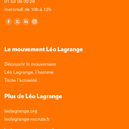
01 53 09 00 29
mercredi de 10h à 12h
Retrouvez-nous sur :
La
La
La
La
page
page
page
page
Facebook
X
LinkedIn
Instagram
s'ouvre
s'ouvre
s'ouvre
s'ouvre
Le mouvement Léo Lagrange
dans
dans
dans
dans
une
une
une
une
Découvrir le mouvement
nouvelle
nouvelle
nouvelle
nouvelle
Léo Lagrange, l’homme
fenêtre
fenêtre
fenêtre
fenêtre
Toute l’actualité
Plus de Léo Lagrange
leolagrange.org
leolagrange-recrute.fr