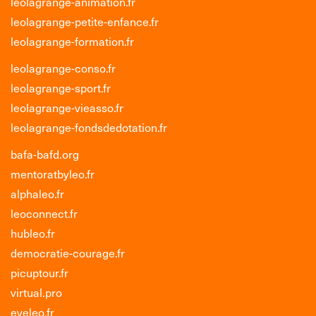
leolagrange-animation.fr
leolagrange-petite-enfance.fr
leolagrange-formation.fr
leolagrange-conso.fr
leolagrange-sport.fr
leolagrange-vieasso.fr
leolagrange-fondsdedotation.fr
bafa-bafd.org
mentoratbyleo.fr
alphaleo.fr
leoconnect.fr
hubleo.fr
democratie-courage.fr
picuptour.fr
virtual.pro
eveleo.fr