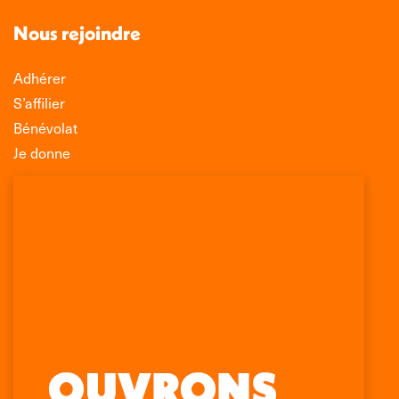
Nous rejoindre
Adhérer
S’affilier
Bénévolat
Je donne
Association Léo Lagrange de Défense des
Consommateurs
150 rue des Poissonniers
75883 PARIS CEDEX 18
Permanences
01 53 09 00 29
mercredi de 10h à 12h