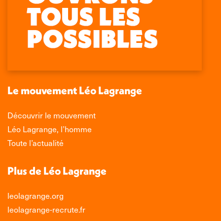
Retrouvez-nous sur :
La
La
La
La
page
page
page
page
Facebook
X
LinkedIn
Instagram
s'ouvre
s'ouvre
s'ouvre
s'ouvre
dans
dans
dans
dans
une
une
une
une
nouvelle
nouvelle
nouvelle
nouvelle
Le mouvement Léo Lagrange
fenêtre
fenêtre
fenêtre
fenêtre
Découvrir le mouvement
Léo Lagrange, l’homme
Toute l’actualité
Plus de Léo Lagrange
leolagrange.org
leolagrange-recrute.fr