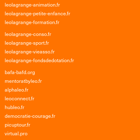
leolagrange-animation.fr
leolagrange-petite-enfance.fr
leolagrange-formation.fr
leolagrange-conso.fr
leolagrange-sport.fr
leolagrange-vieasso.fr
leolagrange-fondsdedotation.fr
bafa-bafd.org
mentoratbyleo.fr
alphaleo.fr
leoconnect.fr
hubleo.fr
democratie-courage.fr
picuptour.fr
virtual.pro