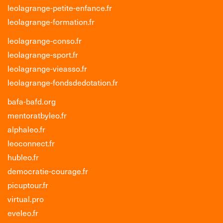
leolagrange-petite-enfance.fr
leolagrange-formation.fr
leolagrange-conso.fr
leolagrange-sport.fr
leolagrange-vieasso.fr
leolagrange-fondsdedotation.fr
bafa-bafd.org
mentoratbyleo.fr
alphaleo.fr
leoconnect.fr
hubleo.fr
democratie-courage.fr
picuptour.fr
virtual.pro
eveleo.fr