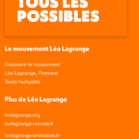
page
page
page
page
Facebook
X
LinkedIn
Instagram
s'ouvre
s'ouvre
s'ouvre
s'ouvre
dans
dans
dans
dans
une
une
une
une
nouvelle
nouvelle
nouvelle
nouvelle
Le mouvement Léo Lagrange
fenêtre
fenêtre
fenêtre
fenêtre
Découvrir le mouvement
Léo Lagrange, l’homme
Toute l’actualité
Plus de Léo Lagrange
leolagrange.org
leolagrange-recrute.fr
leolagrange-animation.fr