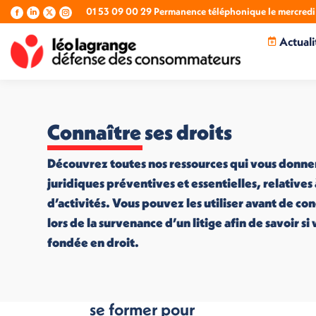
01 53 09 00 29 Permanence téléphonique le mercredi 
La
La
La
La
page
page
page
page
Actuali
Facebook
LinkedIn
X
Instagram
s'ouvre
s'ouvre
s'ouvre
s'ouvre
dans
dans
dans
dans
une
une
une
une
nouvelle
nouvelle
nouvelle
nouvelle
fenêtre
fenêtre
fenêtre
fenêtre
Connaître ses droits
Découvrez toutes nos ressources qui vous donne
juridiques préventives et essentielles, relatives
d’activités. Vous pouvez les utiliser avant de co
lors de la survenance d’un litige afin de savoir s
fondée en droit.
Surendettement :
se former pour