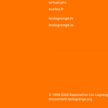
virtual.pro
eveleo.fr
leolagrange.tv
leolagrange.io
© 1998-2026 Association Léo Lagran
mouvement
leolagrange.org