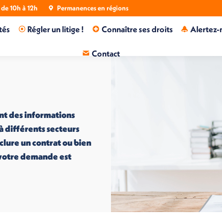
de 10h à 12h
Permanences en régions
tés
Régler un litige !
Connaître ses droits
Alertez-
Contact
nt des informations
 à différents secteurs
nclure un contrat ou bien
i votre demande est