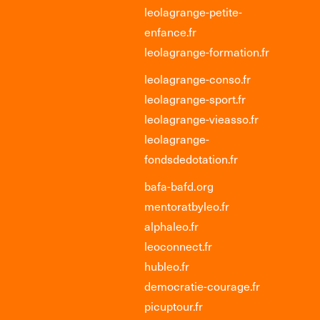
leolagrange-petite-
enfance.fr
leolagrange-formation.fr
leolagrange-conso.fr
leolagrange-sport.fr
leolagrange-vieasso.fr
leolagrange-
fondsdedotation.fr
bafa-bafd.org
mentoratbyleo.fr
alphaleo.fr
leoconnect.fr
hubleo.fr
democratie-courage.fr
picuptour.fr