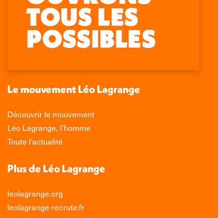
Retrouvez-nous sur :
La
La
La
La
page
page
page
page
Facebook
X
LinkedIn
Instagram
s'ouvre
s'ouvre
s'ouvre
s'ouvre
dans
dans
dans
dans
une
une
une
une
nouvelle
nouvelle
nouvelle
nouvelle
Le mouvement Léo Lagrange
fenêtre
fenêtre
fenêtre
fenêtre
Découvrir le mouvement
Léo Lagrange, l’homme
Toute l’actualité
Plus de Léo Lagrange
leolagrange.org
leolagrange-recrute.fr