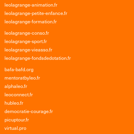
leolagrange-animation.fr
leolagrange-petite-enfance.fr
leolagrange-formation.fr
leolagrange-conso.fr
leolagrange-sport.fr
leolagrange-vieasso.fr
leolagrange-fondsdedotation.fr
bafa-bafd.org
mentoratbyleo.fr
alphaleo.fr
leoconnect.fr
hubleo.fr
democratie-courage.fr
picuptour.fr
virtual.pro