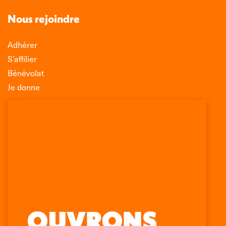
Nous rejoindre
Adhérer
S’affilier
Bénévolat
Je donne
Association Léo Lagrange de Défense des
Consommateurs
150 rue des Poissonniers
75883 PARIS CEDEX 18
Permanences
01 53 09 00 29
mercredi de 10h à 12h