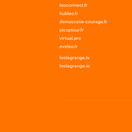
leoconnect.fr
hubleo.fr
democratie-courage.fr
picuptour.fr
virtual.pro
eveleo.fr
leolagrange.tv
leolagrange.io