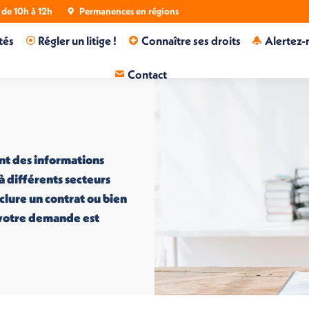
de 10h à 12h
Permanences en régions
tés
Régler un litige !
Connaître ses droits
Alertez-
Contact
nt des informations
 à différents secteurs
nclure un contrat ou bien
i votre demande est