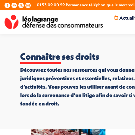
01 53 09 00 29 Permanence téléphonique le mercredi 
La
La
La
La
page
page
page
page
Actuali
Facebook
LinkedIn
X
Instagram
s'ouvre
s'ouvre
s'ouvre
s'ouvre
dans
dans
dans
dans
une
une
une
une
nouvelle
nouvelle
nouvelle
nouvelle
fenêtre
fenêtre
fenêtre
fenêtre
Connaître ses droits
Découvrez toutes nos ressources qui vous donne
juridiques préventives et essentielles, relatives
d’activités. Vous pouvez les utiliser avant de co
lors de la survenance d’un litige afin de savoir s
fondée en droit.