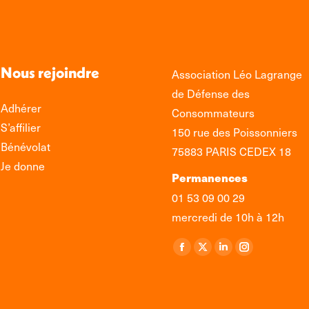
Nous rejoindre
Association Léo Lagrange
de Défense des
Adhérer
Consommateurs
S’affilier
150 rue des Poissonniers
Bénévolat
75883 PARIS CEDEX 18
Je donne
Permanences
01 53 09 00 29
mercredi de 10h à 12h
Retrouvez-nous sur :
La
La
La
La
page
page
page
page
Facebook
X
LinkedIn
Instagram
s'ouvre
s'ouvre
s'ouvre
s'ouvre