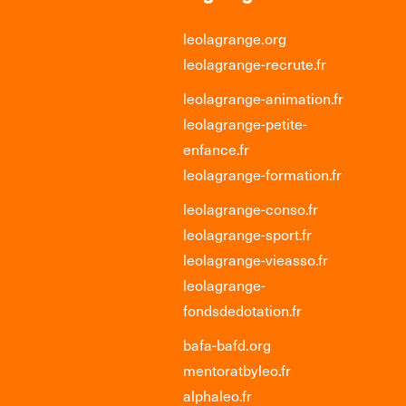
leolagrange.org
leolagrange-recrute.fr
leolagrange-animation.fr
leolagrange-petite-
enfance.fr
leolagrange-formation.fr
leolagrange-conso.fr
leolagrange-sport.fr
leolagrange-vieasso.fr
leolagrange-
fondsdedotation.fr
bafa-bafd.org
mentoratbyleo.fr
alphaleo.fr