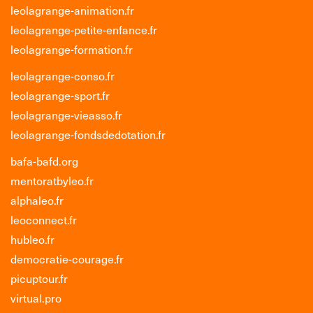
leolagrange-animation.fr
leolagrange-petite-enfance.fr
leolagrange-formation.fr
leolagrange-conso.fr
leolagrange-sport.fr
leolagrange-vieasso.fr
leolagrange-fondsdedotation.fr
bafa-bafd.org
mentoratbyleo.fr
alphaleo.fr
leoconnect.fr
hubleo.fr
democratie-courage.fr
picuptour.fr
virtual.pro