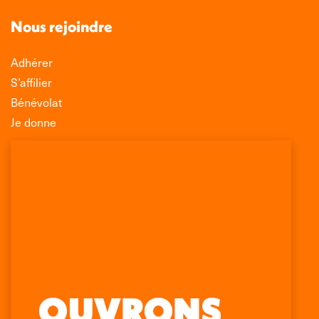
Nous rejoindre
Adhérer
S’affilier
Bénévolat
Je donne
Association Léo Lagrange de Défense des
Consommateurs
150 rue des Poissonniers
75883 PARIS CEDEX 18
Permanences
01 53 09 00 29
mercredi de 10h à 12h