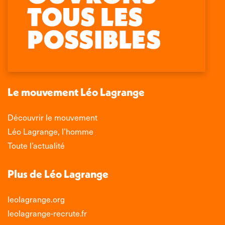
Retrouvez-nous sur :
La
La
La
La
page
page
page
page
Facebook
X
LinkedIn
Instagram
s'ouvre
s'ouvre
s'ouvre
s'ouvre
dans
dans
dans
dans
une
une
une
une
nouvelle
nouvelle
nouvelle
nouvelle
Le mouvement Léo Lagrange
fenêtre
fenêtre
fenêtre
fenêtre
Découvrir le mouvement
Léo Lagrange, l’homme
Toute l’actualité
Plus de Léo Lagrange
leolagrange.org
leolagrange-recrute.fr