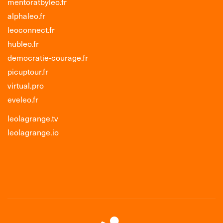
mentoratbyleo.fr
alphaleo.fr
leoconnect.fr
hubleo.fr
democratie-courage.fr
picuptour.fr
virtual.pro
eveleo.fr
leolagrange.tv
leolagrange.io