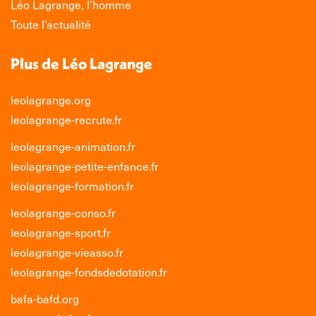
Léo Lagrange, l’homme
fenêtre
fenêtre
fenêtre
fenêtre
Toute l’actualité
Plus de Léo Lagrange
leolagrange.org
leolagrange-recrute.fr
leolagrange-animation.fr
leolagrange-petite-enfance.fr
leolagrange-formation.fr
leolagrange-conso.fr
leolagrange-sport.fr
leolagrange-vieasso.fr
leolagrange-fondsdedotation.fr
bafa-bafd.org