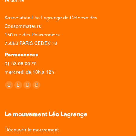
Association Léo Lagrange de Défense des
Consommateurs
150 rue des Poissonniers
75883 PARIS CEDEX 18
Permanences
01 53 09 00 29
mercredi de 10h à 12h
Retrouvez-nous sur :
La
La
La
La
page
page
page
page
Facebook
X
LinkedIn
Instagram
s'ouvre
s'ouvre
s'ouvre
s'ouvre
Le mouvement Léo Lagrange
dans
dans
dans
dans
une
une
une
une
Découvrir le mouvement
nouvelle
nouvelle
nouvelle
nouvelle