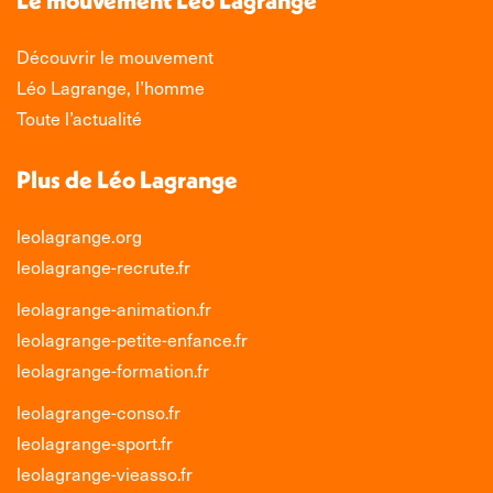
fenêtre
fenêtre
fenêtre
fenêtre
Découvrir le mouvement
Léo Lagrange, l’homme
Toute l’actualité
Plus de Léo Lagrange
leolagrange.org
leolagrange-recrute.fr
leolagrange-animation.fr
leolagrange-petite-enfance.fr
leolagrange-formation.fr
leolagrange-conso.fr
leolagrange-sport.fr
leolagrange-vieasso.fr