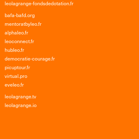
leolagrange-fondsdedotation.fr
bafa-bafd.org
mentoratbyleo.fr
alphaleo.fr
leoconnect.fr
hubleo.fr
democratie-courage.fr
picuptour.fr
virtual.pro
eveleo.fr
leolagrange.tv
leolagrange.io