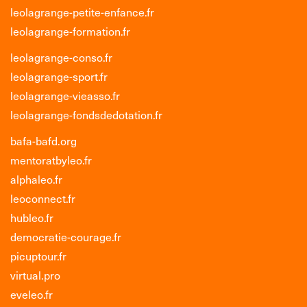
leolagrange-petite-enfance.fr
leolagrange-formation.fr
leolagrange-conso.fr
leolagrange-sport.fr
leolagrange-vieasso.fr
leolagrange-fondsdedotation.fr
bafa-bafd.org
mentoratbyleo.fr
alphaleo.fr
leoconnect.fr
hubleo.fr
democratie-courage.fr
picuptour.fr
virtual.pro
eveleo.fr