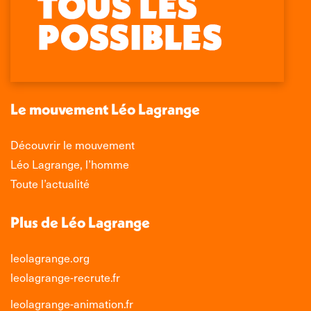
page
page
page
page
Facebook
X
LinkedIn
Instagram
s'ouvre
s'ouvre
s'ouvre
s'ouvre
dans
dans
dans
dans
une
une
une
une
nouvelle
nouvelle
nouvelle
nouvelle
Le mouvement Léo Lagrange
fenêtre
fenêtre
fenêtre
fenêtre
Découvrir le mouvement
Léo Lagrange, l’homme
Toute l’actualité
Plus de Léo Lagrange
leolagrange.org
leolagrange-recrute.fr
leolagrange-animation.fr