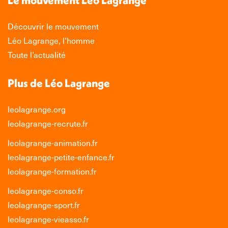
fenêtre
fenêtre
fenêtre
fenêtre
Découvrir le mouvement
Léo Lagrange, l’homme
Toute l’actualité
Plus de Léo Lagrange
leolagrange.org
leolagrange-recrute.fr
leolagrange-animation.fr
leolagrange-petite-enfance.fr
leolagrange-formation.fr
leolagrange-conso.fr
leolagrange-sport.fr
leolagrange-vieasso.fr