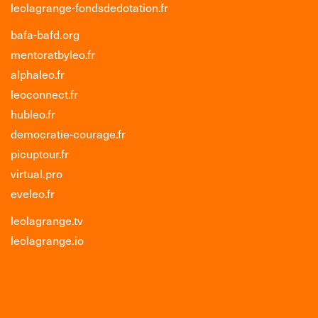
leolagrange-fondsdedotation.fr
bafa-bafd.org
mentoratbyleo.fr
alphaleo.fr
leoconnect.fr
hubleo.fr
democratie-courage.fr
picuptour.fr
virtual.pro
eveleo.fr
leolagrange.tv
leolagrange.io