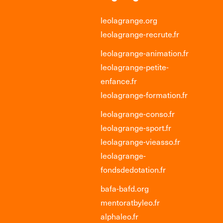
leolagrange.org
leolagrange-recrute.fr
leolagrange-animation.fr
leolagrange-petite-
enfance.fr
leolagrange-formation.fr
leolagrange-conso.fr
leolagrange-sport.fr
leolagrange-vieasso.fr
leolagrange-
fondsdedotation.fr
bafa-bafd.org
mentoratbyleo.fr
alphaleo.fr