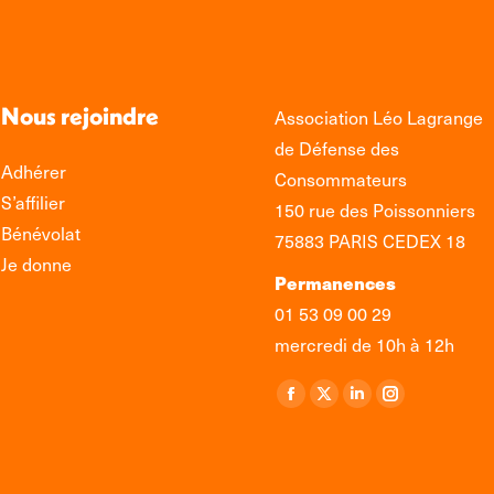
Nous rejoindre
Association Léo Lagrange
de Défense des
Adhérer
Consommateurs
S’affilier
150 rue des Poissonniers
Bénévolat
75883 PARIS CEDEX 18
Je donne
Permanences
01 53 09 00 29
mercredi de 10h à 12h
Retrouvez-nous sur :
La
La
La
La
page
page
page
page
Facebook
X
LinkedIn
Instagram
s'ouvre
s'ouvre
s'ouvre
s'ouvre