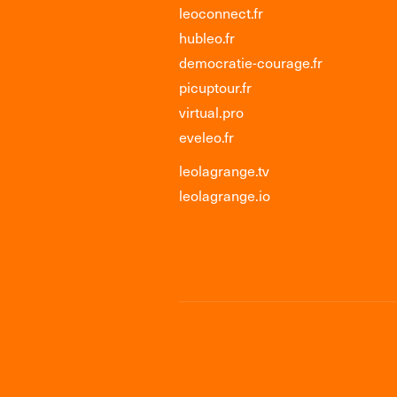
leoconnect.fr
hubleo.fr
democratie-courage.fr
picuptour.fr
virtual.pro
eveleo.fr
leolagrange.tv
leolagrange.io