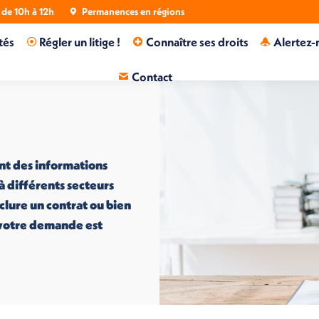
de 10h à 12h
Permanences en régions
tés
Régler un litige !
Connaître ses droits
Alertez-
Contact
nt des informations
 à différents secteurs
nclure un contrat ou bien
i votre demande est