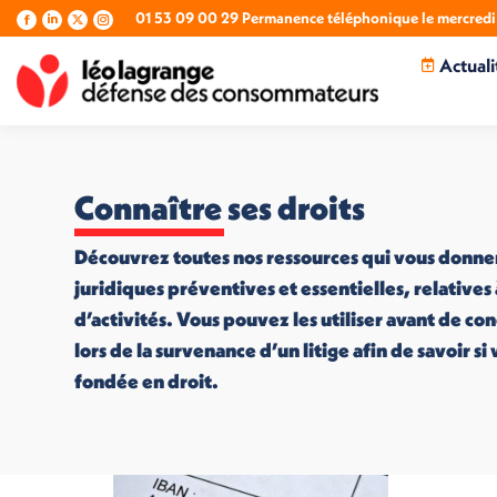
01 53 09 00 29 Permanence téléphonique le mercredi 
La
La
La
La
page
page
page
page
Actuali
Facebook
LinkedIn
X
Instagram
s'ouvre
s'ouvre
s'ouvre
s'ouvre
dans
dans
dans
dans
une
une
une
une
nouvelle
nouvelle
nouvelle
nouvelle
fenêtre
fenêtre
fenêtre
fenêtre
Connaître ses droits
Découvrez toutes nos ressources qui vous donne
juridiques préventives et essentielles, relatives
d’activités. Vous pouvez les utiliser avant de co
lors de la survenance d’un litige afin de savoir s
fondée en droit.