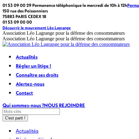
Passer
La
La
La
La
01 53 09 00 29 Permanence téléphonique le mercredi de 10h à 12h
Perma
au
page
page
page
page
150 rue des Poissonniers
contenu
Facebook
LinkedIn
X
Instagram
75883 PARIS CEDEX 18
s'ouvre
s'ouvre
s'ouvre
s'ouvre
01 53 09 00 00
dans
dans
dans
dans
Découvrir le mouvement Léo Lagrange
une
une
une
une
Association Léo Lagrange pour la défense des consommateurs
nouvelle
nouvelle
nouvelle
nouvelle
Association Léo Lagrange pour la défense des consommateurs
fenêtre
fenêtre
fenêtre
fenêtre
Actualités
Régler un litige !
Connaître ses droits
Alertez-nous
Contact
Qui sommes-nous ?
NOUS REJOINDRE
Recherche
:
Actualités