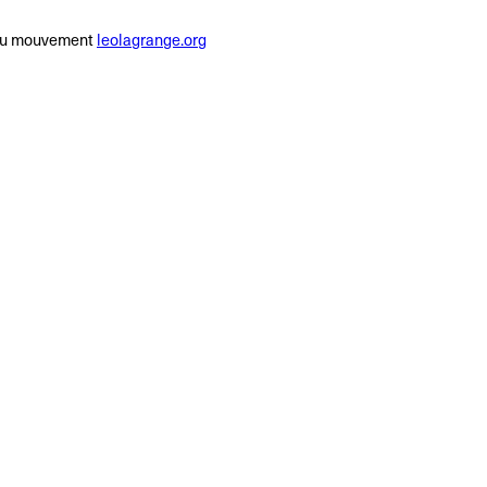
du mouvement
leolagrange.org
R
e
h