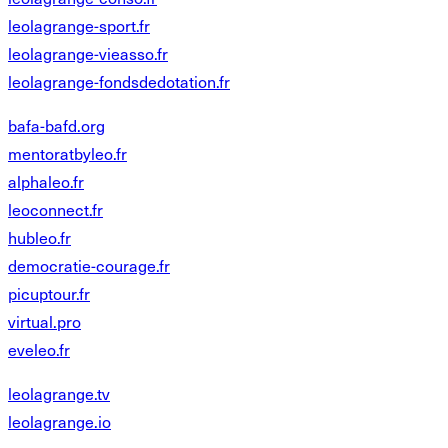
leolagrange-sport.fr
leolagrange-vieasso.fr
leolagrange-fondsdedotation.fr
bafa-bafd.org
mentoratbyleo.fr
alphaleo.fr
leoconnect.fr
hubleo.fr
democratie-courage.fr
picuptour.fr
virtual.pro
eveleo.fr
leolagrange.tv
leolagrange.io