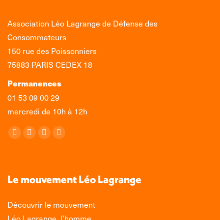
Association Léo Lagrange de Défense des
Consommateurs
150 rue des Poissonniers
75883 PARIS CEDEX 18
Permanences
01 53 09 00 29
mercredi de 10h à 12h
Retrouvez-nous sur :
La
La
La
La
page
page
page
page
Facebook
X
LinkedIn
Instagram
s'ouvre
s'ouvre
s'ouvre
s'ouvre
Le mouvement Léo Lagrange
dans
dans
dans
dans
une
une
une
une
Découvrir le mouvement
nouvelle
nouvelle
nouvelle
nouvelle
Léo Lagrange, l’homme