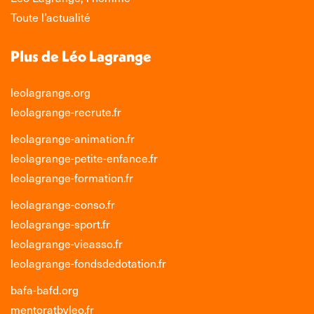
fenêtre
fenêtre
fenêtre
fenêtre
Toute l’actualité
Plus de Léo Lagrange
leolagrange.org
leolagrange-recrute.fr
leolagrange-animation.fr
leolagrange-petite-enfance.fr
leolagrange-formation.fr
leolagrange-conso.fr
leolagrange-sport.fr
leolagrange-vieasso.fr
leolagrange-fondsdedotation.fr
bafa-bafd.org
mentoratbyleo.fr