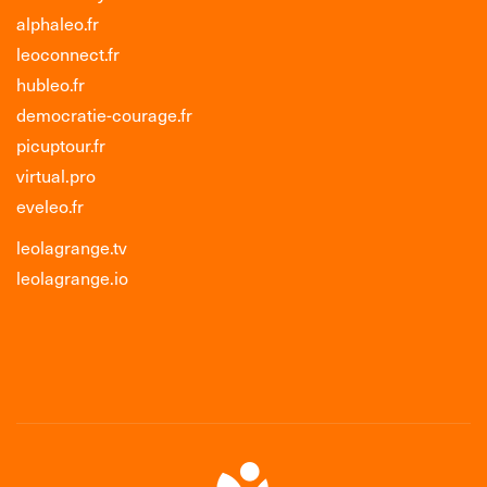
alphaleo.fr
leoconnect.fr
hubleo.fr
democratie-courage.fr
picuptour.fr
virtual.pro
eveleo.fr
leolagrange.tv
leolagrange.io