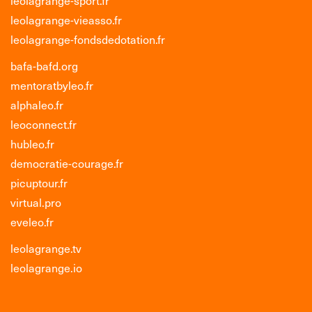
leolagrange-vieasso.fr
leolagrange-fondsdedotation.fr
bafa-bafd.org
mentoratbyleo.fr
alphaleo.fr
leoconnect.fr
hubleo.fr
democratie-courage.fr
picuptour.fr
virtual.pro
eveleo.fr
leolagrange.tv
leolagrange.io