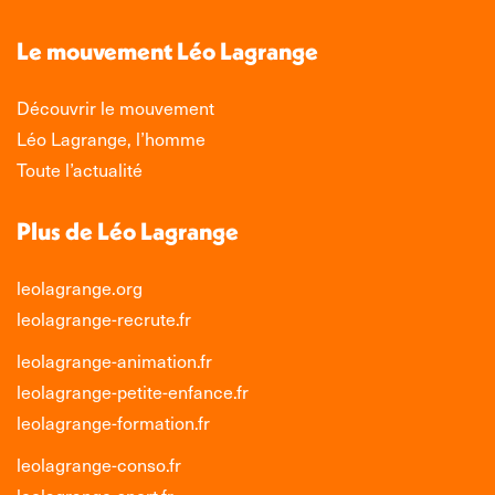
Facebook
X
LinkedIn
Instagram
s'ouvre
s'ouvre
s'ouvre
s'ouvre
Le mouvement Léo Lagrange
dans
dans
dans
dans
une
une
une
une
Découvrir le mouvement
nouvelle
nouvelle
nouvelle
nouvelle
Léo Lagrange, l’homme
fenêtre
fenêtre
fenêtre
fenêtre
Toute l’actualité
Plus de Léo Lagrange
leolagrange.org
leolagrange-recrute.fr
leolagrange-animation.fr
leolagrange-petite-enfance.fr
leolagrange-formation.fr
leolagrange-conso.fr
leolagrange-sport.fr