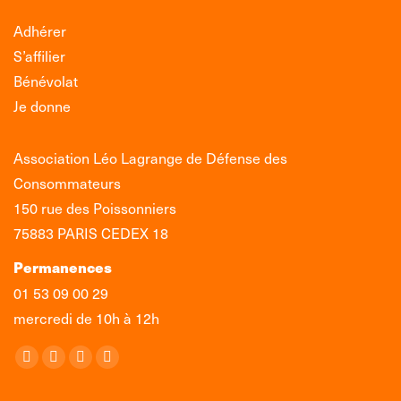
Adhérer
S’affilier
Bénévolat
Je donne
Association Léo Lagrange de Défense des
Consommateurs
150 rue des Poissonniers
75883 PARIS CEDEX 18
Permanences
01 53 09 00 29
mercredi de 10h à 12h
Retrouvez-nous sur :
La
La
La
La
page
page
page
page