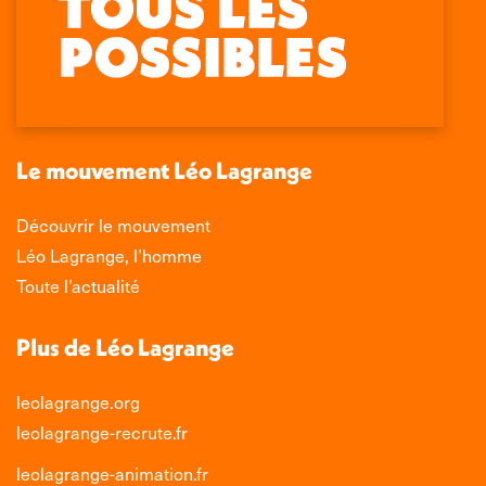
page
page
page
page
Facebook
X
LinkedIn
Instagram
s'ouvre
s'ouvre
s'ouvre
s'ouvre
dans
dans
dans
dans
une
une
une
une
nouvelle
nouvelle
nouvelle
nouvelle
Le mouvement Léo Lagrange
fenêtre
fenêtre
fenêtre
fenêtre
Découvrir le mouvement
Léo Lagrange, l’homme
Toute l’actualité
Plus de Léo Lagrange
leolagrange.org
leolagrange-recrute.fr
leolagrange-animation.fr