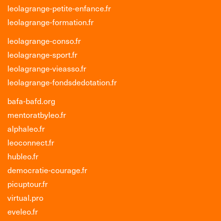
leolagrange-petite-enfance.fr
leolagrange-formation.fr
leolagrange-conso.fr
leolagrange-sport.fr
leolagrange-vieasso.fr
leolagrange-fondsdedotation.fr
bafa-bafd.org
mentoratbyleo.fr
alphaleo.fr
leoconnect.fr
hubleo.fr
democratie-courage.fr
picuptour.fr
virtual.pro
eveleo.fr