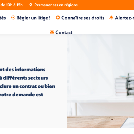
de 10h à 12h
Permanences en régions
tés
Régler un litige !
Connaître ses droits
Alertez-
Contact
nt des informations
 à différents secteurs
nclure un contrat ou bien
i votre demande est