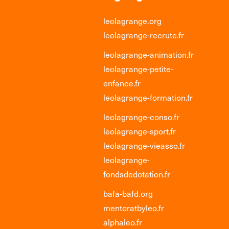
leolagrange.org
leolagrange-recrute.fr
leolagrange-animation.fr
leolagrange-petite-
enfance.fr
leolagrange-formation.fr
leolagrange-conso.fr
leolagrange-sport.fr
leolagrange-vieasso.fr
leolagrange-
fondsdedotation.fr
bafa-bafd.org
mentoratbyleo.fr
alphaleo.fr