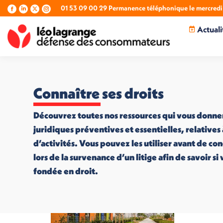
01 53 09 00 29 Permanence téléphonique le mercredi 
La
La
La
La
page
page
page
page
Actuali
Facebook
LinkedIn
X
Instagram
s'ouvre
s'ouvre
s'ouvre
s'ouvre
dans
dans
dans
dans
une
une
une
une
nouvelle
nouvelle
nouvelle
nouvelle
fenêtre
fenêtre
fenêtre
fenêtre
Connaître ses droits
Découvrez toutes nos ressources qui vous donne
juridiques préventives et essentielles, relatives
d’activités. Vous pouvez les utiliser avant de co
lors de la survenance d’un litige afin de savoir s
fondée en droit.