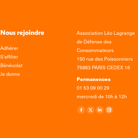
Nous rejoindre
Association Léo Lagrange
de Défense des
Adhérer
Consommateurs
S’affilier
150 rue des Poissonniers
Bénévolat
75883 PARIS CEDEX 18
Je donne
Permanences
01 53 09 00 29
mercredi de 10h à 12h
Retrouvez-nous sur :
La
La
La
La
page
page
page
page
Facebook
X
LinkedIn
Instagram
s'ouvre
s'ouvre
s'ouvre
s'ouvre