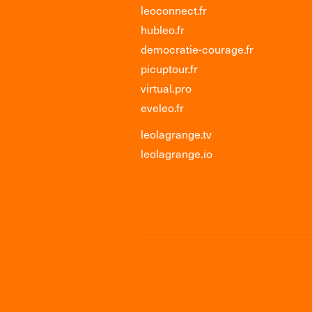
leoconnect.fr
hubleo.fr
democratie-courage.fr
picuptour.fr
virtual.pro
eveleo.fr
leolagrange.tv
leolagrange.io