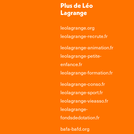
Plus de Léo
Lagrange
leolagrange.org
leolagrange-recrute.fr
leolagrange-animation.fr
leolagrange-petite-
enfance.fr
leolagrange-formation.fr
leolagrange-conso.fr
leolagrange-sport.fr
leolagrange-vieasso.fr
leolagrange-
fondsdedotation.fr
bafa-bafd.org