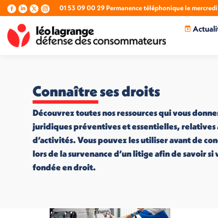
01 53 09 00 29 Permanence téléphonique le mercredi 
La
La
La
La
page
page
page
page
Actuali
Facebook
LinkedIn
X
Instagram
s'ouvre
s'ouvre
s'ouvre
s'ouvre
dans
dans
dans
dans
une
une
une
une
nouvelle
nouvelle
nouvelle
nouvelle
fenêtre
fenêtre
fenêtre
fenêtre
Connaître ses droits
Découvrez toutes nos ressources qui vous donne
juridiques préventives et essentielles, relatives
d’activités. Vous pouvez les utiliser avant de co
lors de la survenance d’un litige afin de savoir s
fondée en droit.