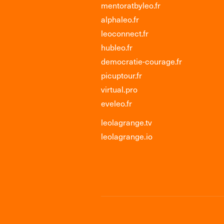
mentoratbyleo.fr
alphaleo.fr
leoconnect.fr
hubleo.fr
democratie-courage.fr
picuptour.fr
virtual.pro
eveleo.fr
leolagrange.tv
leolagrange.io