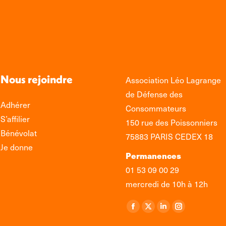
Nous rejoindre
Association Léo Lagrange
de Défense des
Adhérer
Consommateurs
S’affilier
150 rue des Poissonniers
Bénévolat
75883 PARIS CEDEX 18
Je donne
Permanences
01 53 09 00 29
mercredi de 10h à 12h
Retrouvez-nous sur :
La
La
La
La
page
page
page
page