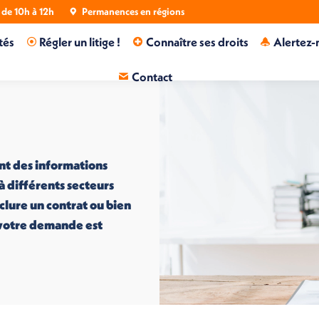
de 10h à 12h
Permanences en régions
tés
Régler un litige !
Connaître ses droits
Alertez-
Contact
nt des informations
 à différents secteurs
nclure un contrat ou bien
i votre demande est