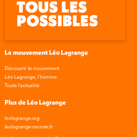
La
La
La
La
page
page
page
page
Facebook
X
LinkedIn
Instagram
s'ouvre
s'ouvre
s'ouvre
s'ouvre
dans
dans
dans
dans
une
une
une
une
nouvelle
nouvelle
nouvelle
nouvelle
Le mouvement Léo Lagrange
fenêtre
fenêtre
fenêtre
fenêtre
Découvrir le mouvement
Léo Lagrange, l’homme
Toute l’actualité
Plus de Léo Lagrange
leolagrange.org
leolagrange-recrute.fr