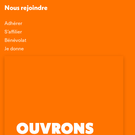
Nous rejoindre
Adhérer
S’affilier
Bénévolat
Je donne
Association Léo Lagrange de Défense des
Consommateurs
150 rue des Poissonniers
75883 PARIS CEDEX 18
Permanences
01 53 09 00 29
mercredi de 10h à 12h
Retrouvez-nous sur :