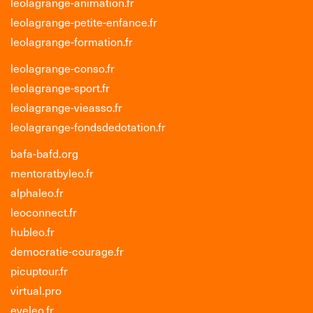
leolagrange-animation.fr
leolagrange-petite-enfance.fr
leolagrange-formation.fr
leolagrange-conso.fr
leolagrange-sport.fr
leolagrange-vieasso.fr
leolagrange-fondsdedotation.fr
bafa-bafd.org
mentoratbyleo.fr
alphaleo.fr
leoconnect.fr
hubleo.fr
democratie-courage.fr
picuptour.fr
virtual.pro
eveleo.fr