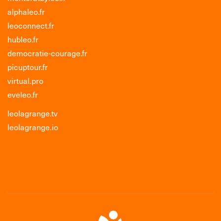
alphaleo.fr
leoconnect.fr
hubleo.fr
democratie-courage.fr
picuptour.fr
virtual.pro
eveleo.fr
leolagrange.tv
leolagrange.io