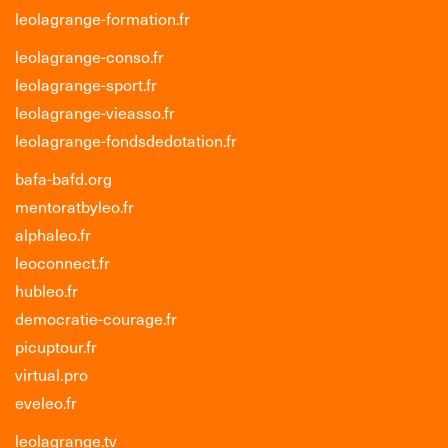
leolagrange-formation.fr
leolagrange-conso.fr
leolagrange-sport.fr
leolagrange-vieasso.fr
leolagrange-fondsdedotation.fr
bafa-bafd.org
mentoratbyleo.fr
alphaleo.fr
leoconnect.fr
hubleo.fr
democratie-courage.fr
picuptour.fr
virtual.pro
eveleo.fr
leolagrange.tv