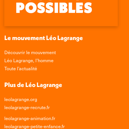
Facebook
X
LinkedIn
Instagram
s'ouvre
s'ouvre
s'ouvre
s'ouvre
dans
dans
dans
dans
une
une
une
une
nouvelle
nouvelle
nouvelle
nouvelle
Le mouvement Léo Lagrange
fenêtre
fenêtre
fenêtre
fenêtre
Découvrir le mouvement
Léo Lagrange, l’homme
Toute l’actualité
Plus de Léo Lagrange
leolagrange.org
leolagrange-recrute.fr
leolagrange-animation.fr
leolagrange-petite-enfance.fr