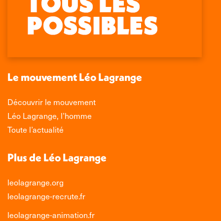
page
page
page
page
Facebook
X
LinkedIn
Instagram
s'ouvre
s'ouvre
s'ouvre
s'ouvre
dans
dans
dans
dans
une
une
une
une
nouvelle
nouvelle
nouvelle
nouvelle
Le mouvement Léo Lagrange
fenêtre
fenêtre
fenêtre
fenêtre
Découvrir le mouvement
Léo Lagrange, l’homme
Toute l’actualité
Plus de Léo Lagrange
leolagrange.org
leolagrange-recrute.fr
leolagrange-animation.fr