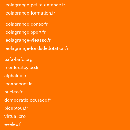
leolagrange-petite-enfance.fr
leolagrange-formation.fr
leolagrange-conso.fr
leolagrange-sport.fr
leolagrange-vieasso.fr
leolagrange-fondsdedotation.fr
bafa-bafd.org
mentoratbyleo.fr
alphaleo.fr
leoconnect.fr
hubleo.fr
democratie-courage.fr
picuptour.fr
virtual.pro
eveleo.fr