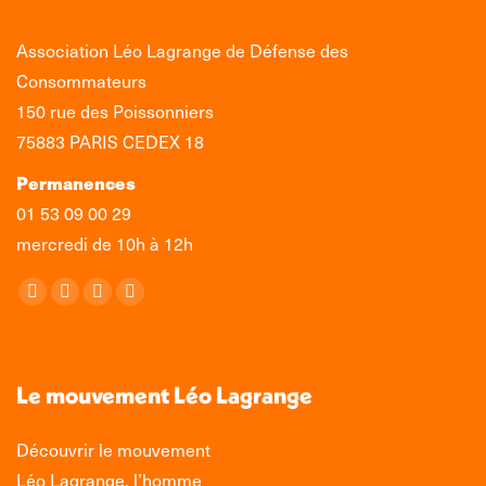
Association Léo Lagrange de Défense des
Consommateurs
150 rue des Poissonniers
75883 PARIS CEDEX 18
Permanences
01 53 09 00 29
mercredi de 10h à 12h
Retrouvez-nous sur :
La
La
La
La
page
page
page
page
Facebook
X
LinkedIn
Instagram
s'ouvre
s'ouvre
s'ouvre
s'ouvre
Le mouvement Léo Lagrange
dans
dans
dans
dans
une
une
une
une
Découvrir le mouvement
nouvelle
nouvelle
nouvelle
nouvelle
Léo Lagrange, l’homme