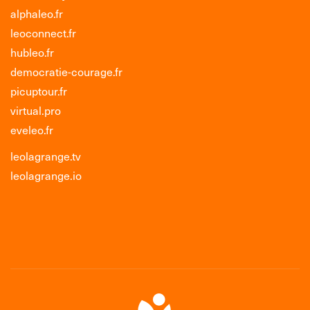
alphaleo.fr
leoconnect.fr
hubleo.fr
democratie-courage.fr
picuptour.fr
virtual.pro
eveleo.fr
leolagrange.tv
leolagrange.io