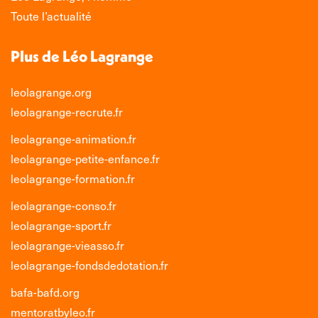
fenêtre
fenêtre
fenêtre
fenêtre
Toute l’actualité
Plus de Léo Lagrange
leolagrange.org
leolagrange-recrute.fr
leolagrange-animation.fr
leolagrange-petite-enfance.fr
leolagrange-formation.fr
leolagrange-conso.fr
leolagrange-sport.fr
leolagrange-vieasso.fr
leolagrange-fondsdedotation.fr
bafa-bafd.org
mentoratbyleo.fr