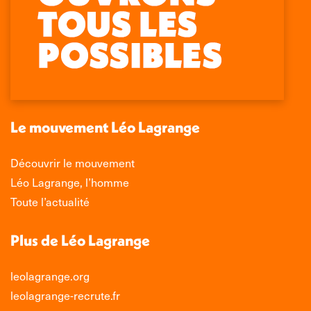
Retrouvez-nous sur :
La
La
La
La
page
page
page
page
Facebook
X
LinkedIn
Instagram
s'ouvre
s'ouvre
s'ouvre
s'ouvre
dans
dans
dans
dans
une
une
une
une
nouvelle
nouvelle
nouvelle
nouvelle
Le mouvement Léo Lagrange
fenêtre
fenêtre
fenêtre
fenêtre
Découvrir le mouvement
Léo Lagrange, l’homme
Toute l’actualité
Plus de Léo Lagrange
leolagrange.org
leolagrange-recrute.fr