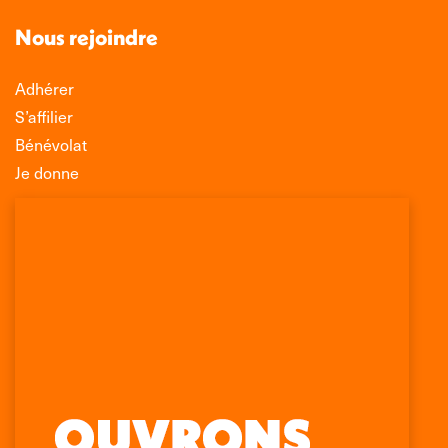
Nous rejoindre
Adhérer
S’affilier
Bénévolat
Je donne
Association Léo Lagrange de Défense des
Consommateurs
150 rue des Poissonniers
75883 PARIS CEDEX 18
Permanences
01 53 09 00 29
mercredi de 10h à 12h