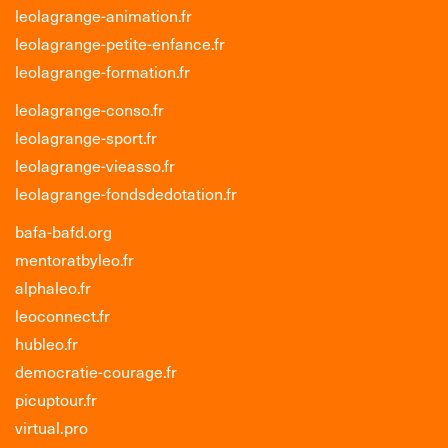
leolagrange-animation.fr
leolagrange-petite-enfance.fr
leolagrange-formation.fr
leolagrange-conso.fr
leolagrange-sport.fr
leolagrange-vieasso.fr
leolagrange-fondsdedotation.fr
bafa-bafd.org
mentoratbyleo.fr
alphaleo.fr
leoconnect.fr
hubleo.fr
democratie-courage.fr
picuptour.fr
virtual.pro