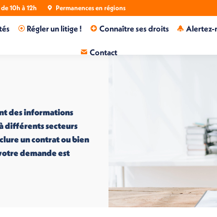
de 10h à 12h
Permanences en régions
tés
Régler un litige !
Connaître ses droits
Alertez-
Contact
nt des informations
 à différents secteurs
nclure un contrat ou bien
i votre demande est