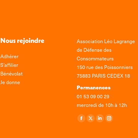
Nous rejoindre
Association Léo Lagrange
de Défense des
Adhérer
Consommateurs
S’affilier
150 rue des Poissonniers
Bénévolat
75883 PARIS CEDEX 18
Je donne
Permanences
01 53 09 00 29
mercredi de 10h à 12h
Retrouvez-nous sur :
La
La
La
La
page
page
page
page
Facebook
X
LinkedIn
Instagram