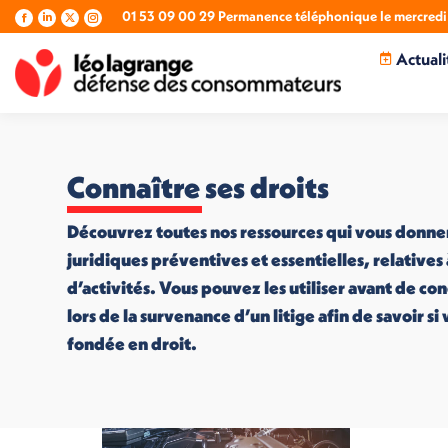
01 53 09 00 29 Permanence téléphonique le mercredi 
La
La
La
La
page
page
page
page
Actuali
Facebook
LinkedIn
X
Instagram
s'ouvre
s'ouvre
s'ouvre
s'ouvre
dans
dans
dans
dans
une
une
une
une
nouvelle
nouvelle
nouvelle
nouvelle
fenêtre
fenêtre
fenêtre
fenêtre
Connaître ses droits
Découvrez toutes nos ressources qui vous donne
juridiques préventives et essentielles, relatives
d’activités. Vous pouvez les utiliser avant de co
lors de la survenance d’un litige afin de savoir s
fondée en droit.