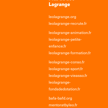
Lagrange
leolagrange.org
leolagrange-recrute.fr
leolagrange-animation.fr
leolagrange-petite-
enfance.fr
leolagrange-formation.fr
leolagrange-conso.fr
leolagrange-sport.fr
leolagrange-vieasso.fr
leolagrange-
fondsdedotation.fr
bafa-bafd.org
mentoratbyleo.fr