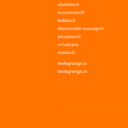
alphaleo.fr
leoconnect.fr
hubleo.fr
democratie-courage.fr
picuptour.fr
virtual.pro
eveleo.fr
leolagrange.tv
leolagrange.io