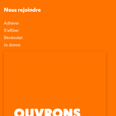
Nous rejoindre
Adhérer
S’affilier
Bénévolat
Je donne
Association Léo Lagrange de Défense des
Consommateurs
150 rue des Poissonniers
75883 PARIS CEDEX 18
Permanences
01 53 09 00 29
mercredi de 10h à 12h