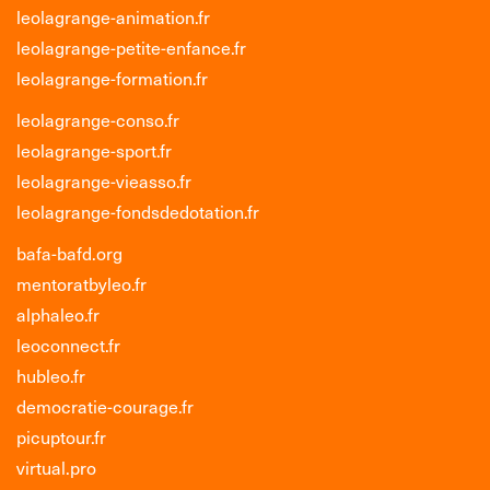
leolagrange-animation.fr
leolagrange-petite-enfance.fr
leolagrange-formation.fr
leolagrange-conso.fr
leolagrange-sport.fr
leolagrange-vieasso.fr
leolagrange-fondsdedotation.fr
bafa-bafd.org
mentoratbyleo.fr
alphaleo.fr
leoconnect.fr
hubleo.fr
democratie-courage.fr
picuptour.fr
virtual.pro