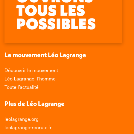
Retrouvez-nous sur :
La
La
La
La
page
page
page
page
Facebook
X
LinkedIn
Instagram
s'ouvre
s'ouvre
s'ouvre
s'ouvre
dans
dans
dans
dans
une
une
une
une
nouvelle
nouvelle
nouvelle
nouvelle
Le mouvement Léo Lagrange
fenêtre
fenêtre
fenêtre
fenêtre
Découvrir le mouvement
Léo Lagrange, l’homme
Toute l’actualité
Plus de Léo Lagrange
leolagrange.org
leolagrange-recrute.fr