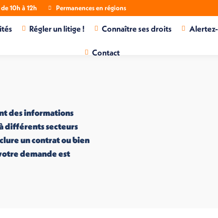
de 10h à 12h
Permanences en régions
ités
Régler un litige !
Connaître ses droits
Alertez
Contact
nt des informations
 à différents secteurs
nclure un contrat ou bien
i votre demande est