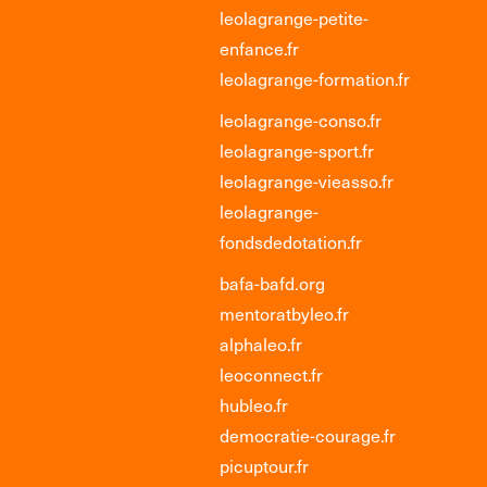
leolagrange-petite-
enfance.fr
leolagrange-formation.fr
leolagrange-conso.fr
leolagrange-sport.fr
leolagrange-vieasso.fr
leolagrange-
fondsdedotation.fr
bafa-bafd.org
mentoratbyleo.fr
alphaleo.fr
leoconnect.fr
hubleo.fr
democratie-courage.fr
picuptour.fr