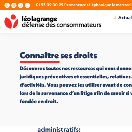
01 53 09 00 29 Permanence téléphonique le mercredi 
La
La
La
La
page
page
page
page
Actual
Facebook
LinkedIn
X
Instagram
s'ouvre
s'ouvre
s'ouvre
s'ouvre
dans
dans
dans
dans
une
une
une
une
nouvelle
nouvelle
nouvelle
nouvelle
fenêtre
fenêtre
fenêtre
fenêtre
Connaître ses droits
Découvrez toutes nos ressources qui vous donne
juridiques préventives et essentielles, relatives
d’activités. Vous pouvez les utiliser avant de co
lors de la survenance d’un litige afin de savoir s
fondée en droit.
Faux sites
administratifs: