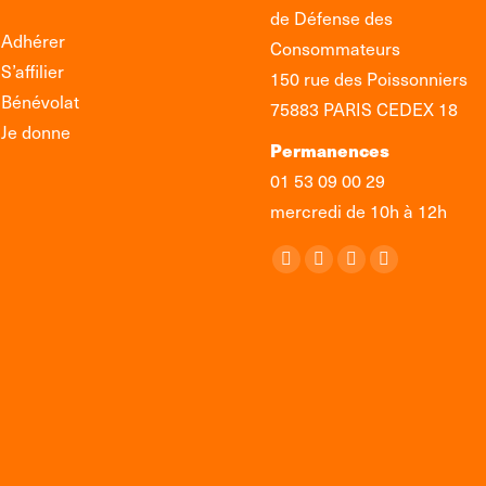
de Défense des
Adhérer
Consommateurs
S’affilier
150 rue des Poissonniers
Bénévolat
75883 PARIS CEDEX 18
Je donne
Permanences
01 53 09 00 29
mercredi de 10h à 12h
Retrouvez-nous sur :
La
La
La
La
page
page
page
page
Facebook
X
LinkedIn
Instagram
s'ouvre
s'ouvre
s'ouvre
s'ouvre
dans
dans
dans
dans
une
une
une
une
nouvelle
nouvelle
nouvelle
nouvelle
fenêtre
fenêtre
fenêtre
fenêtre