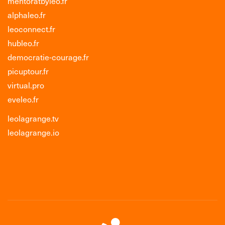
mentoratbyleo.fr
alphaleo.fr
leoconnect.fr
hubleo.fr
democratie-courage.fr
picuptour.fr
virtual.pro
eveleo.fr
leolagrange.tv
leolagrange.io