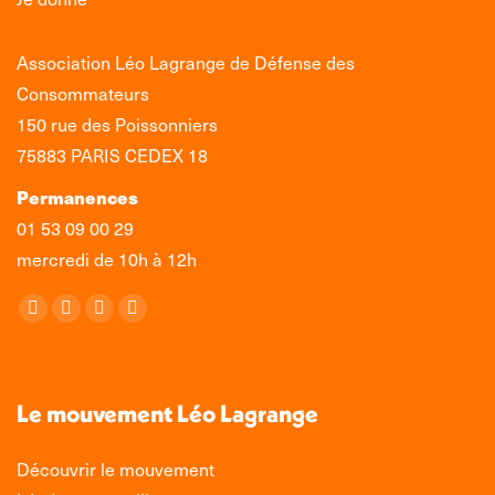
Association Léo Lagrange de Défense des
Consommateurs
150 rue des Poissonniers
75883 PARIS CEDEX 18
Permanences
01 53 09 00 29
mercredi de 10h à 12h
Retrouvez-nous sur :
La
La
La
La
page
page
page
page
Facebook
X
LinkedIn
Instagram
s'ouvre
s'ouvre
s'ouvre
s'ouvre
Le mouvement Léo Lagrange
dans
dans
dans
dans
une
une
une
une
Découvrir le mouvement
nouvelle
nouvelle
nouvelle
nouvelle