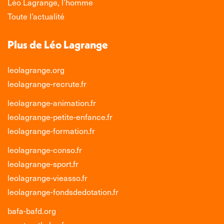
Léo Lagrange, l’homme
fenêtre
fenêtre
fenêtre
fenêtre
Toute l’actualité
Plus de Léo Lagrange
leolagrange.org
leolagrange-recrute.fr
leolagrange-animation.fr
leolagrange-petite-enfance.fr
leolagrange-formation.fr
leolagrange-conso.fr
leolagrange-sport.fr
leolagrange-vieasso.fr
leolagrange-fondsdedotation.fr
bafa-bafd.org