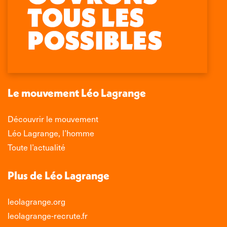
Retrouvez-nous sur :
La
La
La
La
page
page
page
page
Facebook
X
LinkedIn
Instagram
s'ouvre
s'ouvre
s'ouvre
s'ouvre
dans
dans
dans
dans
une
une
une
une
nouvelle
nouvelle
nouvelle
nouvelle
Le mouvement Léo Lagrange
fenêtre
fenêtre
fenêtre
fenêtre
Découvrir le mouvement
Léo Lagrange, l’homme
Toute l’actualité
Plus de Léo Lagrange
leolagrange.org
leolagrange-recrute.fr