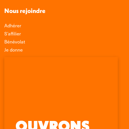
Nous rejoindre
Adhérer
S’affilier
Bénévolat
Je donne
Association Léo Lagrange de Défense des
Consommateurs
150 rue des Poissonniers
75883 PARIS CEDEX 18
Permanences
01 53 09 00 29
mercredi de 10h à 12h