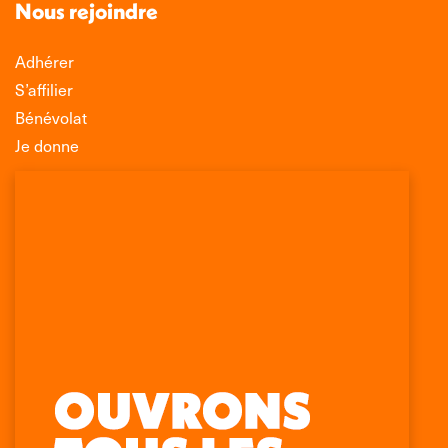
Nous rejoindre
Adhérer
S’affilier
Bénévolat
Je donne
Association Léo Lagrange de Défense des
Consommateurs
150 rue des Poissonniers
75883 PARIS CEDEX 18
Permanences
01 53 09 00 29
mercredi de 10h à 12h
Retrouvez-nous sur :
La
La
La
La