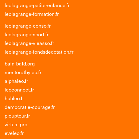
leolagrange-petite-enfance.fr
leolagrange-formation.fr
leolagrange-conso.fr
leolagrange-sport.fr
leolagrange-vieasso.fr
leolagrange-fondsdedotation.fr
bafa-bafd.org
mentoratbyleo.fr
alphaleo.fr
leoconnect.fr
hubleo.fr
democratie-courage.fr
picuptour.fr
virtual.pro
eveleo.fr