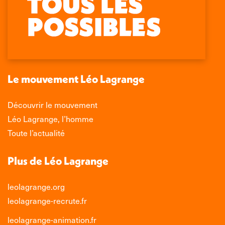
page
page
page
page
Facebook
X
LinkedIn
Instagram
s'ouvre
s'ouvre
s'ouvre
s'ouvre
dans
dans
dans
dans
une
une
une
une
nouvelle
nouvelle
nouvelle
nouvelle
Le mouvement Léo Lagrange
fenêtre
fenêtre
fenêtre
fenêtre
Découvrir le mouvement
Léo Lagrange, l’homme
Toute l’actualité
Plus de Léo Lagrange
leolagrange.org
leolagrange-recrute.fr
leolagrange-animation.fr