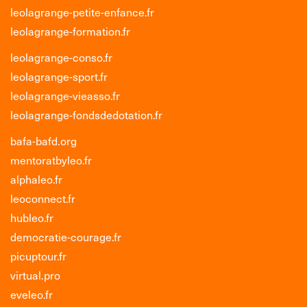
leolagrange-petite-enfance.fr
leolagrange-formation.fr
leolagrange-conso.fr
leolagrange-sport.fr
leolagrange-vieasso.fr
leolagrange-fondsdedotation.fr
bafa-bafd.org
mentoratbyleo.fr
alphaleo.fr
leoconnect.fr
hubleo.fr
democratie-courage.fr
picuptour.fr
virtual.pro
eveleo.fr