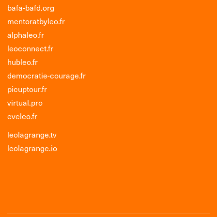
bafa-bafd.org
mentoratbyleo.fr
alphaleo.fr
leoconnect.fr
hubleo.fr
democratie-courage.fr
picuptour.fr
virtual.pro
eveleo.fr
leolagrange.tv
leolagrange.io