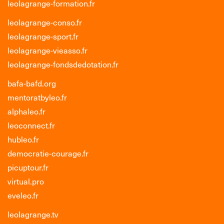
leolagrange-formation.fr
leolagrange-conso.fr
leolagrange-sport.fr
leolagrange-vieasso.fr
leolagrange-fondsdedotation.fr
bafa-bafd.org
mentoratbyleo.fr
alphaleo.fr
leoconnect.fr
hubleo.fr
democratie-courage.fr
picuptour.fr
virtual.pro
eveleo.fr
leolagrange.tv