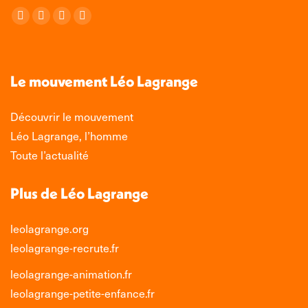
Retrouvez-nous sur :
La
La
La
La
page
page
page
page
Facebook
X
LinkedIn
Instagram
s'ouvre
s'ouvre
s'ouvre
s'ouvre
Le mouvement Léo Lagrange
dans
dans
dans
dans
une
une
une
une
Découvrir le mouvement
nouvelle
nouvelle
nouvelle
nouvelle
Léo Lagrange, l’homme
fenêtre
fenêtre
fenêtre
fenêtre
Toute l’actualité
Plus de Léo Lagrange
leolagrange.org
leolagrange-recrute.fr
leolagrange-animation.fr
leolagrange-petite-enfance.fr