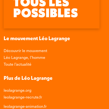
page
page
page
page
Facebook
X
LinkedIn
Instagram
s'ouvre
s'ouvre
s'ouvre
s'ouvre
dans
dans
dans
dans
une
une
une
une
nouvelle
nouvelle
nouvelle
nouvelle
Le mouvement Léo Lagrange
fenêtre
fenêtre
fenêtre
fenêtre
Découvrir le mouvement
Léo Lagrange, l’homme
Toute l’actualité
Plus de Léo Lagrange
leolagrange.org
leolagrange-recrute.fr
leolagrange-animation.fr