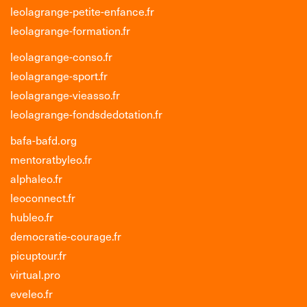
leolagrange-petite-enfance.fr
leolagrange-formation.fr
leolagrange-conso.fr
leolagrange-sport.fr
leolagrange-vieasso.fr
leolagrange-fondsdedotation.fr
bafa-bafd.org
mentoratbyleo.fr
alphaleo.fr
leoconnect.fr
hubleo.fr
democratie-courage.fr
picuptour.fr
virtual.pro
eveleo.fr