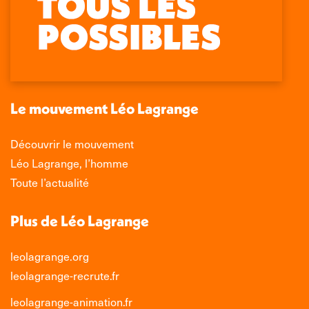
page
page
page
page
Facebook
X
LinkedIn
Instagram
s'ouvre
s'ouvre
s'ouvre
s'ouvre
dans
dans
dans
dans
une
une
une
une
nouvelle
nouvelle
nouvelle
nouvelle
Le mouvement Léo Lagrange
fenêtre
fenêtre
fenêtre
fenêtre
Découvrir le mouvement
Léo Lagrange, l’homme
Toute l’actualité
Plus de Léo Lagrange
leolagrange.org
leolagrange-recrute.fr
leolagrange-animation.fr