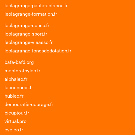
leolagrange-petite-enfance.fr
leolagrange-formation.fr
leolagrange-conso.fr
leolagrange-sport.fr
leolagrange-vieasso.fr
leolagrange-fondsdedotation.fr
bafa-bafd.org
mentoratbyleo.fr
alphaleo.fr
leoconnect.fr
hubleo.fr
democratie-courage.fr
picuptour.fr
virtual.pro
eveleo.fr