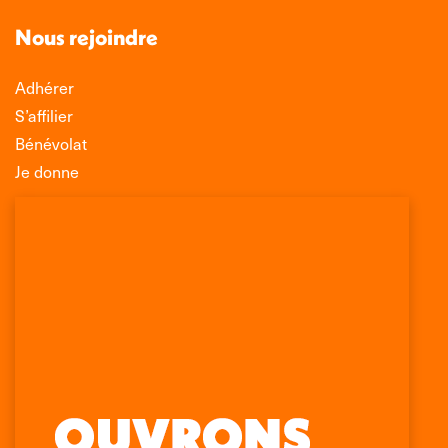
Nous rejoindre
Adhérer
S’affilier
Bénévolat
Je donne
Association Léo Lagrange de Défense des
Consommateurs
150 rue des Poissonniers
75883 PARIS CEDEX 18
Permanences
01 53 09 00 29
mercredi de 10h à 12h