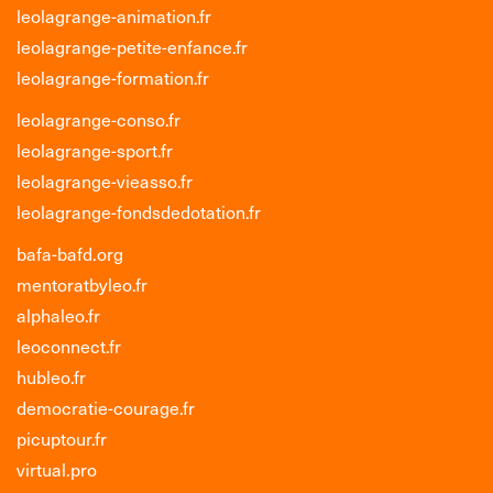
leolagrange-animation.fr
leolagrange-petite-enfance.fr
leolagrange-formation.fr
leolagrange-conso.fr
leolagrange-sport.fr
leolagrange-vieasso.fr
leolagrange-fondsdedotation.fr
bafa-bafd.org
mentoratbyleo.fr
alphaleo.fr
leoconnect.fr
hubleo.fr
democratie-courage.fr
picuptour.fr
virtual.pro