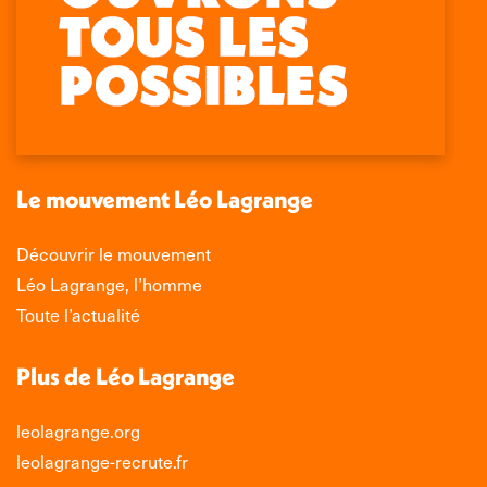
Retrouvez-nous sur :
La
La
La
La
page
page
page
page
Facebook
X
LinkedIn
Instagram
s'ouvre
s'ouvre
s'ouvre
s'ouvre
dans
dans
dans
dans
une
une
une
une
nouvelle
nouvelle
nouvelle
nouvelle
Le mouvement Léo Lagrange
fenêtre
fenêtre
fenêtre
fenêtre
Découvrir le mouvement
Léo Lagrange, l’homme
Toute l’actualité
Plus de Léo Lagrange
leolagrange.org
leolagrange-recrute.fr