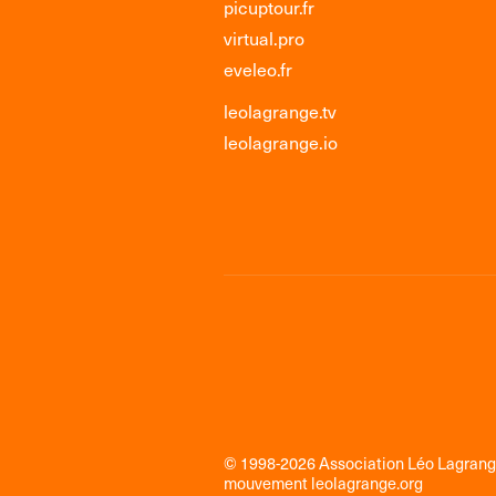
picuptour.fr
virtual.pro
eveleo.fr
leolagrange.tv
leolagrange.io
© 1998-2026 Association Léo Lagran
mouvement
leolagrange.org