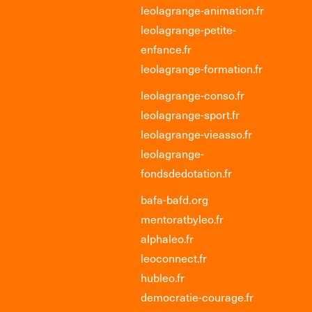
leolagrange-animation.fr
leolagrange-petite-
enfance.fr
leolagrange-formation.fr
leolagrange-conso.fr
leolagrange-sport.fr
leolagrange-vieasso.fr
leolagrange-
fondsdedotation.fr
bafa-bafd.org
mentoratbyleo.fr
alphaleo.fr
leoconnect.fr
hubleo.fr
democratie-courage.fr