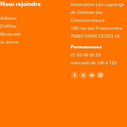
Nous rejoindre
Association Léo Lagrange
de Défense des
Adhérer
Consommateurs
S’affilier
150 rue des Poissonniers
Bénévolat
75883 PARIS CEDEX 18
Je donne
Permanences
01 53 09 00 29
mercredi de 10h à 12h
Retrouvez-nous sur :
La
La
La
La
page
page
page
page
Facebook
X
LinkedIn
Instagram
s'ouvre
s'ouvre
s'ouvre
s'ouvre
dans
dans
dans
dans
une
une
une
une
nouvelle
nouvelle
nouvelle
nouvelle