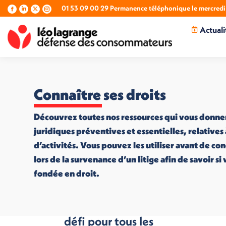
01 53 09 00 29 Permanence téléphonique le mercredi 
La
La
La
La
page
page
page
page
Actuali
Facebook
LinkedIn
X
Instagram
s'ouvre
s'ouvre
s'ouvre
s'ouvre
dans
dans
dans
dans
une
une
une
une
nouvelle
nouvelle
nouvelle
nouvelle
fenêtre
fenêtre
fenêtre
fenêtre
Connaître ses droits
Découvrez toutes nos ressources qui vous donne
juridiques préventives et essentielles, relatives
d’activités. Vous pouvez les utiliser avant de co
lors de la survenance d’un litige afin de savoir s
fondée en droit.
Mieux manger : un
défi pour tous les