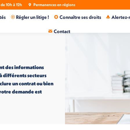
de 10h à 12h
Permanences en régions
tés
Régler un litige !
Connaître ses droits
Alertez-
Contact
nt des informations
 à différents secteurs
nclure un contrat ou bien
i votre demande est