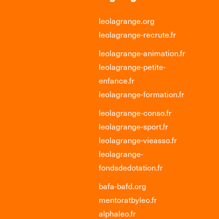
leolagrange.org
leolagrange-recrute.fr
leolagrange-animation.fr
leolagrange-petite-
enfance.fr
leolagrange-formation.fr
leolagrange-conso.fr
leolagrange-sport.fr
leolagrange-vieasso.fr
leolagrange-
fondsdedotation.fr
bafa-bafd.org
mentoratbyleo.fr
alphaleo.fr