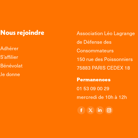
Nous rejoindre
Association Léo Lagrange
de Défense des
Adhérer
Consommateurs
S’affilier
150 rue des Poissonniers
Bénévolat
75883 PARIS CEDEX 18
Je donne
Permanences
01 53 09 00 29
mercredi de 10h à 12h
Retrouvez-nous sur :
La
La
La
La
page
page
page
page
Facebook
X
LinkedIn
Instagram
s'ouvre
s'ouvre
s'ouvre
s'ouvre