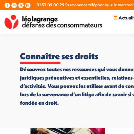
01 53 09 00 29 Permanence téléphonique le mercredi 
La
La
La
La
page
page
page
page
Actuali
Facebook
LinkedIn
X
Instagram
s'ouvre
s'ouvre
s'ouvre
s'ouvre
dans
dans
dans
dans
une
une
une
une
nouvelle
nouvelle
nouvelle
nouvelle
fenêtre
fenêtre
fenêtre
fenêtre
Connaître ses droits
Découvrez toutes nos ressources qui vous donne
juridiques préventives et essentielles, relatives
d’activités. Vous pouvez les utiliser avant de co
lors de la survenance d’un litige afin de savoir s
fondée en droit.