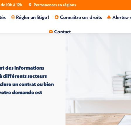
de 10h à 12h
Permanences en régions
tés
Régler un litige !
Connaître ses droits
Alertez-
Contact
nt des informations
 à différents secteurs
nclure un contrat ou bien
i votre demande est