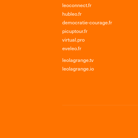
leoconnect.fr
hubleo.fr
democratie-courage.fr
picuptour.fr
virtual.pro
eveleo.fr
leolagrange.tv
leolagrange.io