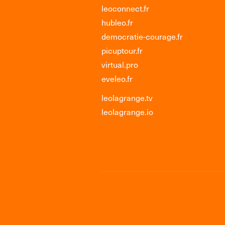
leoconnect.fr
hubleo.fr
democratie-courage.fr
picuptour.fr
virtual.pro
eveleo.fr
leolagrange.tv
leolagrange.io