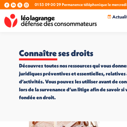
01 53 09 00 29 Permanence téléphonique le mercredi 
La
La
La
La
page
page
page
page
Actuali
Facebook
LinkedIn
X
Instagram
s'ouvre
s'ouvre
s'ouvre
s'ouvre
dans
dans
dans
dans
une
une
une
une
nouvelle
nouvelle
nouvelle
nouvelle
fenêtre
fenêtre
fenêtre
fenêtre
Connaître ses droits
Découvrez toutes nos ressources qui vous donne
juridiques préventives et essentielles, relatives
d’activités. Vous pouvez les utiliser avant de co
lors de la survenance d’un litige afin de savoir s
fondée en droit.