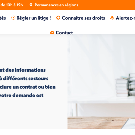
de 10h à 12h
Permanences en régions
tés
Régler un litige !
Connaître ses droits
Alertez-
Contact
nt des informations
 à différents secteurs
nclure un contrat ou bien
i votre demande est